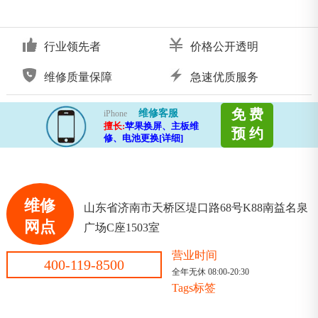
行业领先者
价格公开透明
维修质量保障
急速优质服务
免 费
维修客服
iPhone
擅长:
苹果换屏、主板维
预 约
修、电池更换[详细]
维修
山东省济南市天桥区堤口路68号K88南益名泉
网点
广场C座1503室
营业时间
400-119-8500
全年无休 08:00-20:30
Tags标签